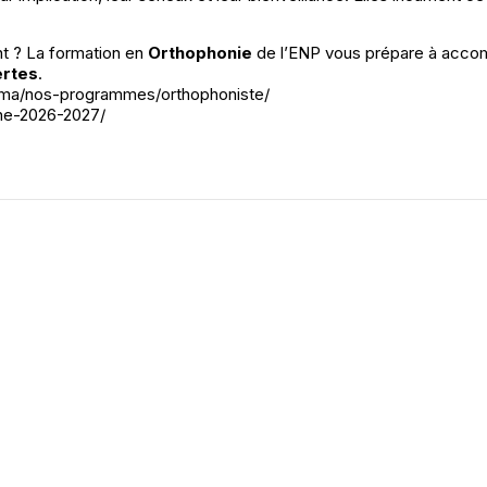
t ? La formation en
Orthophonie
de l’ENP vous prépare à accomp
ertes
.
ma/nos-programmes/orthophoniste/
gne-2026-2027/