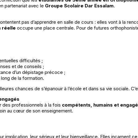
en partenariat avec le
Groupe Scolaire Dar Essalam
.
ntentent pas d’apprendre en salle de cours : elles vont à la renco
 réelle
occupe une place centrale. Pour de futures orthophonistes
tuelles difficultés ;
nses et de conseils ;
rtance d’un dépistage précoce ;
long de la formation.
illeures chances de s’épanouir à l’école et dans sa vie sociale. C’
 engagés
r des professionnels à la fois
compétents, humains et engag
u soin au cœur de son enseignement.
ur implication, leur sérieux et leur bienveillance. Elles incarnen