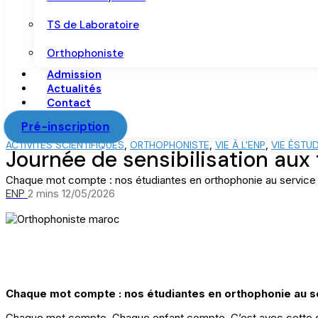
TS de Laboratoire
Orthophoniste
Admission
Actualités
Contact
Pré-inscription
ACTIVITÉS SCIENTIFIQUES
,
ORTHOPHONISTE
,
VIE À L'ENP
,
VIE ÉSTUD
Journée de sensibilisation aux
Chaque mot compte : nos étudiantes en orthophonie au service
ENP
2 mins
12/05/2026
Chaque mot compte : nos étudiantes en orthophonie au s
Chaque mot compte. Chaque enfant compte. C’est avec cette c