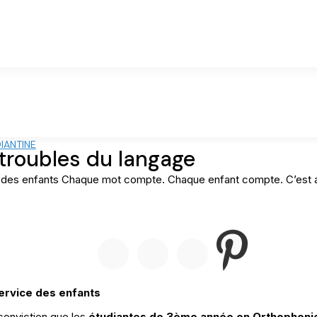
IANTINE
 troubles du langage
 des enfants Chaque mot compte. Chaque enfant compte. C’est a
ervice des enfants
onviction que les
étudiantes de 3ème année en Orthophoni